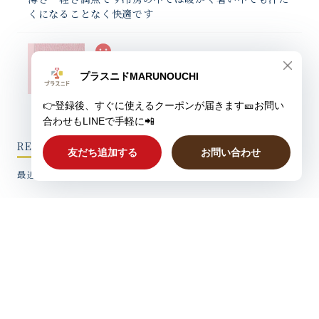
くになることなく快適です
プレママはらまき MOOMIN by プラスニド
2026/08/05
お腹の冷えではなく傷の保護のために購入しました 暖
さもありしっかりお腹と傷を守ってくれてます
RECENTLY VIEWED
最近チェックした製品
【IZUMONO】縁むすぶリップクリーム
2026/08/05
同封されていたカードもよい香りになっているので、手
NEW ITEMS
帳に入れたり、栞代わりにしたりして楽しんでいます。
新着製品
【夏用プラスニド最薄】なつのはらまき