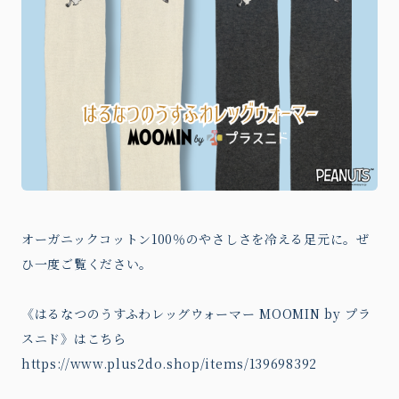
オーガニックコットン100％のやさしさを冷える足元に。ぜ
ひ一度ご覧ください。
《はるなつのうすふわレッグウォーマー MOOMIN by プラ
スニド》はこちら
https://www.plus2do.shop/items/139698392