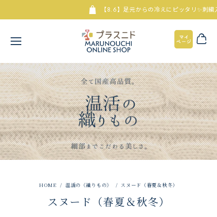
【8.6】足元からの冷えにピッタリ✨刺繍入
温活の《織りもの》
スヌード（春夏＆秋冬）
スヌード（春夏＆秋冬）