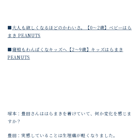
■
大人も欲しくなるほどのかわいさ。【0〜2歳】ベビーはら
まき PEANUTS
■
寝相もわんぱくなキッズへ【2〜9歳】キッズはらまき
PEANUTS
塚本：豊田さんははらまきを着けていて、何か変化を感じま
すか？
豊田：実感していることは生理痛が軽くなりました。