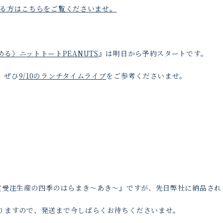
る方はこちらをご覧くださいませ。
める》ニットトートPEANUTS
』は明日から予約スタートです。
、ぜひ
9/10のランチタイムライブ
をご参考くださいませ。
限定受注生産の四季のはらまき〜あき〜』ですが、先日弊社に納品され
りますので、発送まで今しばらくお待ちくださいませ。