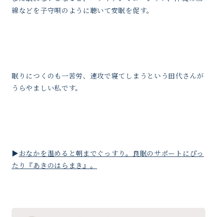
線などを子守唄のように聴いて安眠を促す。
眠りにつくのも一苦労、速攻で寝てしまうという田代さんが
うらやましい私です。
▶︎
おなかを温めると朝までぐっすり。良眠のサポートにぴっ
たり『あきのはらまき』。