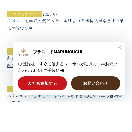
🌹まもなく🌹
2026.07
イベント前半で人気だったベルばらコラボ製品がもうすぐ予
約開始です🌹
🌹受注開始🌹
2026.06
創業300年の老舗とコラボ✨ベルばらデザインの京扇子、予
約スタートです🪭👈TAP
✨人気✨
2026.06
お待たせいたしました‼️なつのはらまき無地が今年も登場🌻
👈TAP