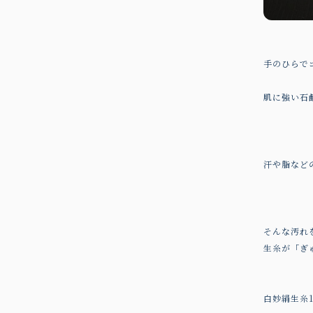
手のひらで
肌に強い石
汗や脂など
そんな汚れ
生糸が「ぎ
白妙絹生糸