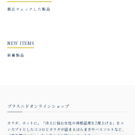
最近チェックした製品
【IZUMONO】縁むすぶリップクリーム
2026/08/05
同封されていたカードもよい香りになっているので、手
NEW ITEMS
帳に入れたり、栞代わりにしたりして楽しんでいます。
新着製品
【夏用プラスニド最薄】なつのはらまき
【入荷しました】淡藤色（ブルーベリー染め夏限定）
2026/08/05
プラスニドオンラインショップ
オーガニックコットントートPEANUTS【SNOOPY&FARON】
気になるあの子
2026/08/04
カラダ、ホットに。「冷えに悩む女性の体感温度を2度上げる」をコ
ンセプトとしたココロとカラダが温まるはらまきやバスソルトなど、
適度に張りと厚みがあるけれど、たたんで巾着に入れら