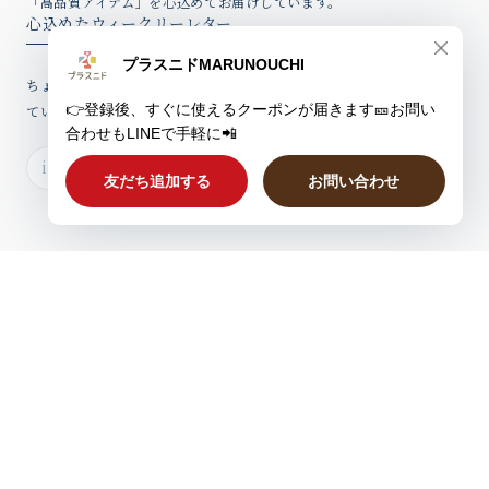
「高品質アイテム」を心込めてお届けしています。
れるのでかばんに入れて持ち歩きたいと思います。 控
心込めたウィークリーレター
えめなこのデザインなら高校生や大学生の息子にも貸し
てやって使わせることができそうです。
ちょっとしたお話、新製品情報やお得なクーポンを心込めてお届けし
ていますのでぜひご登録ください。
この度はプラスニド製品をお買い求めいた
だき誠にありがとうございました。大きく
派手なデザインは苦手なものですから、そ
うのように感じていただけてとても嬉しい
です。猫のファーロンの新デザインは本国
からのお達しでもう出せないことになりま
したので、あまり出会わぬレアな製品にな
りつつあります。息子さまにもフィットし
ますように。ありがとうございました。
《ベルサイユのばら》ベルサイユのばゆ
オスカル
2026/08/04