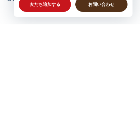
【夏用プラスニド最薄】なつのはらまき
【入荷しました】淡藤色（ブルーベリー染め夏限定）
2026/08/05
プラスニドオンラインショップ
オーガニックコットントートPEANUTS【SNOOPY&FARON】
気になるあの子
2026/08/04
カラダ、ホットに。「冷えに悩む女性の体感温度を2度上げる」をコ
ンセプトとしたココロとカラダが温まるはらまきやバスソルトなど、
適度に張りと厚みがあるけれど、たたんで巾着に入れら
「高品質アイテム」を心込めてお届けしています。
れるのでかばんに入れて持ち歩きたいと思います。 控
心込めたウィークリーレター
えめなこのデザインなら高校生や大学生の息子にも貸し
てやって使わせることができそうです。
ちょっとしたお話、新製品情報やお得なクーポンを心込めてお届けし
ていますのでぜひご登録ください。
この度はプラスニド製品をお買い求めいた
だき誠にありがとうございました。大きく
派手なデザインは苦手なものですから、そ
うのように感じていただけてとても嬉しい