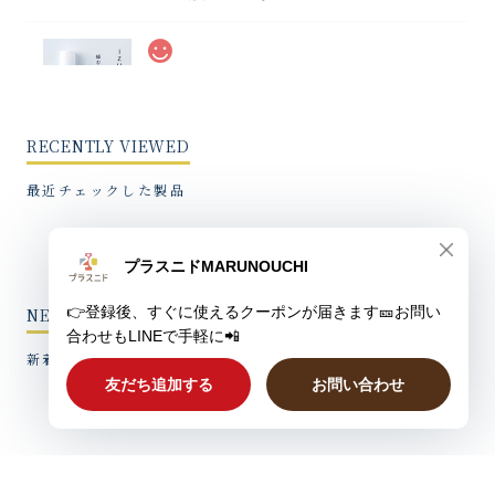
【IZUMONO】縁むすぶリップクリーム
2026/08/05
RECENTLY VIEWED
同封されていたカードもよい香りになっているので、手
帳に入れたり、栞代わりにしたりして楽しんでいます。
最近チェックした製品
【夏用プラスニド最薄】なつのはらまき
【入荷しました】淡藤色（ブルーベリー染め夏限定）
NEW ITEMS
2026/08/05
新着製品
オーガニックコットントートPEANUTS【SNOOPY&FARON】
気になるあの子
2026/08/04