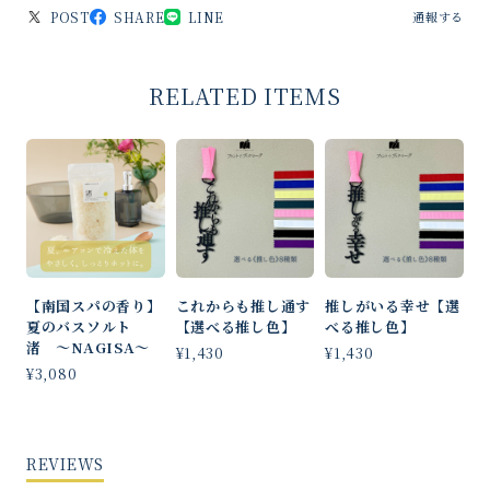
POST
SHARE
LINE
通報する
RELATED ITEMS
【南国スパの香り】
これからも推し通す
推しがいる幸せ【選
夏のバスソルト
【選べる推し色】
べる推し色】
渚 〜NAGISA〜
¥1,430
¥1,430
¥3,080
REVIEWS